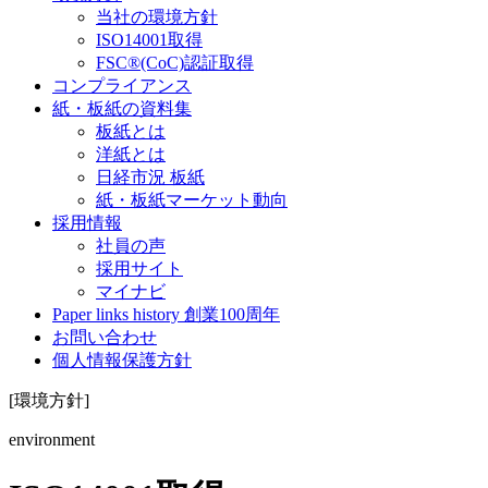
当社の環境方針
ISO14001取得
FSC®(CoC)認証取得
コンプライアンス
紙・板紙の資料集
板紙とは
洋紙とは
日経市況 板紙
紙・板紙マーケット動向
採用情報
社員の声
採用サイト
マイナビ
Paper links history 創業100周年
お問い合わせ
個人情報保護方針
[環境方針]
environment