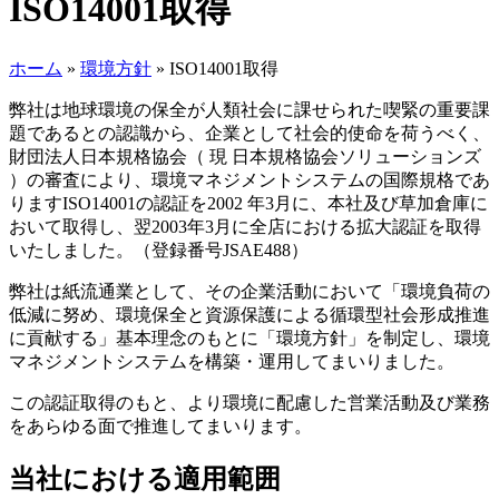
ISO14001取得
ホーム
»
環境方針
»
ISO14001取得
弊社は地球環境の保全が人類社会に課せられた喫緊の重要課
題であるとの認識から、企業として社会的使命を荷うべく、
財団法人日本規格協会（ 現 日本規格協会ソリューションズ
）の審査により、環境マネジメントシステムの国際規格であ
りますISO14001の認証を2002 年3月に、本社及び草加倉庫に
おいて取得し、翌2003年3月に全店における拡大認証を取得
いたしました。（登録番号JSAE488）
弊社は紙流通業として、その企業活動において「環境負荷の
低減に努め、環境保全と資源保護による循環型社会形成推進
に貢献する」基本理念のもとに「環境方針」を制定し、環境
マネジメントシステムを構築・運用してまいりました。
この認証取得のもと、より環境に配慮した営業活動及び業務
をあらゆる面で推進してまいります。
当社における適用範囲